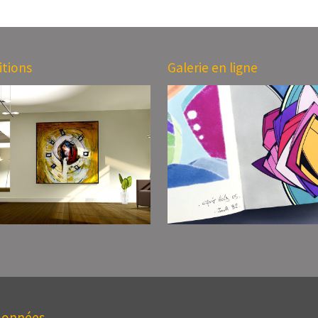
itions
Galerie en ligne
données