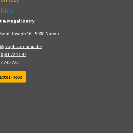
hica
t & Magali Detry
Saint Joseph 16 - 5000 Namur
o@graphica-namur.be
(0)81 22 21 47
7 749 725
actez-nous