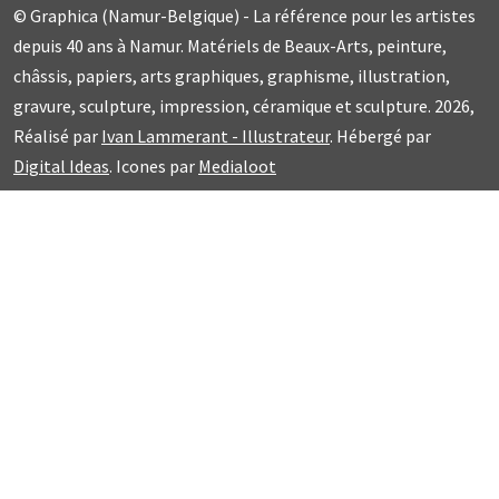
© Graphica (Namur-Belgique) - La référence pour les artistes
depuis 40 ans à Namur. Matériels de Beaux-Arts, peinture,
châssis, papiers, arts graphiques, graphisme, illustration,
gravure, sculpture, impression, céramique et sculpture. 2026,
Réalisé par
Ivan Lammerant - Illustrateur
. Hébergé par
Digital Ideas
. Icones par
Medialoot
En poursuivant votre navigation, vous acceptez nos conditions
générales et notre
politique
générale de protection des
données et l’utilisation de cookies.